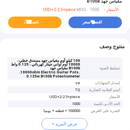
مقياس جهد B100k
الأسعار：USD+2-2.5+piece
MOQ：1000
افضل سعر
ﺎﺘﺼﻟ ﺍﻶﻧ
منتوج وصف
100 كيلو أوم مقياس جهد مستدق خطي ،
10000 أوم أواني جيتار كهربائي ، 0.125 واط
تسليط الضوء
B100k مقياس جهد
,
,
10000ohm Electric Guitar Pots
0.125w B100k Potentiometer
إصدار الشهادات
ce
اسم العلامة التجارية
TQ
الأسعار
USD+2-2.5+piece
الحد الأدنى لكمية
1000
القدرة على العرض
100000 + قطعة + يوميا
عرض المزيد