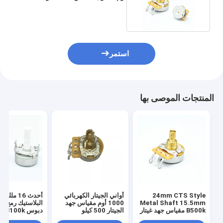
مقياس جهد B100k
استمر
المنتجات الموصى بها
24mm CTS Style
أواني الجيتار الكهربائي
أحدث 16 مللي
Metal Shaft 15.5mm
1000 أوم مقياس جهد
البلاستيك رمح ال
B500k مقياس جهد غيتار
الجيتار 500 كيلو
دبوس 
دوار
الجهد