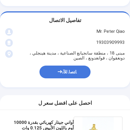
تفاصيل الاتصال
Mr. Peter Qiao
19303909993
مبنى 18 ، منطقة سانجيانغ الصناعية ، مدينة هينجلي ،
دونغقوان ، قوانغدونغ ، الصين
ﺎﺘﺼﻟ ﺍﻶﻧ
احصل على افضل سعر ل
أواني جيتار كهربائي بقدرة 10000
أوم باللون الأبيض 0.125 وات