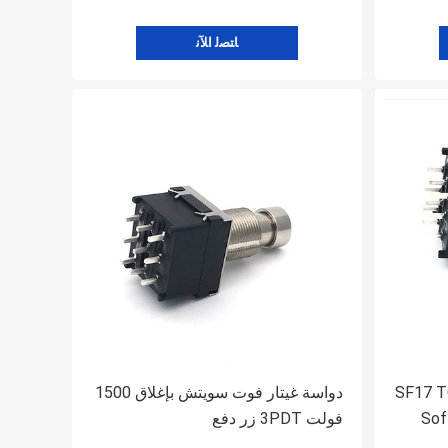
ﺎﺘﺼﻟ ﺍﻶﻧ
SF17 T
دواسة غيتار فوت سويتش بإغلاق 1500
Sof
فولت 3PDT زر دفع