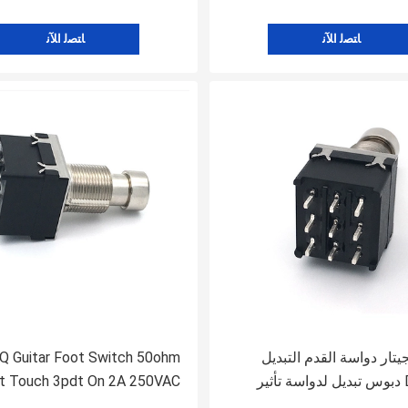
ﺎﺘﺼﻟ ﺍﻶﻧ
ﺎﺘﺼﻟ ﺍﻶﻧ
يتار دواسة القدم التبديل
Q Guitar Foot Switch 50ohm
DPDT 4 دبوس تبديل لدواسة تأثير
t Touch 3pdt On 2A 250VAC