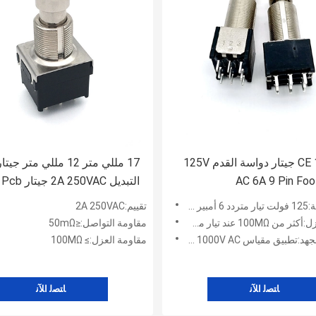
CE 17.1mm جيتار دواسة القدم 125V
17 مللي متر 12 مللي متر ج
AC 6A 9 Pin Foo
التبديل 2A 250VAC جيتار Pcb دوار
 مستمر 4 أمبير
تقييم:2A 250VAC
1 عند تيار مستمر 500 فولت
مقاومة التواصل:≤50mΩ
يق مقياس 1000V AC لمدة 1 دقيقة
مقاومة العزل:≥ 100MΩ
ﺎﺘﺼﻟ ﺍﻶﻧ
ﺎﺘﺼﻟ ﺍﻶﻧ