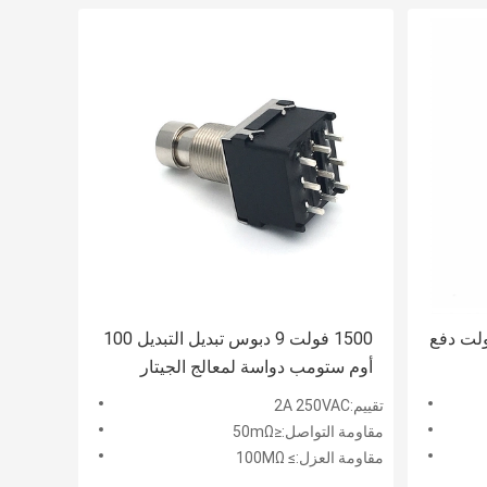
 مفتاح القدم 1500 فولت دفع
1500 فولت 9 دبوس تبديل التبديل 100
أوم ستومب دواسة لمعالج الجيتار
تقييم:2A 250VAC
مقاومة التواصل:≤50mΩ
مقاومة العزل:≥ 100MΩ