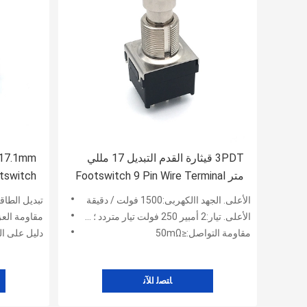
3PDT قيثارة القدم التبديل 17 مللي
متر Footswitch 9 Pin Wire Terminal
tswitch
الأعلى. الجهد االكهربى:1500 فولت / دقيقة
تبديل الطاقة:125 فولت تيار متردد 6 أمبير ، 250 فولت تيار متردد 3 أمبير ، 30 فولت تيار
الأعلى. تيار:2 أمبير 250 فولت تيار متردد ؛ 3 أمبير 125 فولت تيار متردد
مقاومة العزل:أكثر من 00MΩ
مقاومة التواصل:≤50mΩ
دليل على الجهد:تطب
ﺎﺘﺼﻟ ﺍﻶﻧ