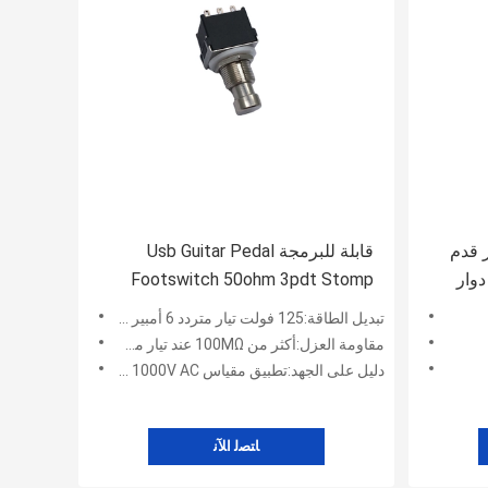
يتار قدم
قابلة للبرمجة Usb Guitar Pedal
Footswitch 50ohm 3pdt Stomp
Switch
تبديل الطاقة:125 فولت تيار متردد 6 أمبير ، 250 فولت تيار متردد 3 أمبير ، 30 فولت تيار مستمر 4 أمبير
مقاومة العزل:أكثر من 100MΩ عند تيار مستمر 500 فولت
دليل على الجهد:تطبيق مقياس 1000V AC لمدة 1 دقيقة
ﺎﺘﺼﻟ ﺍﻶﻧ