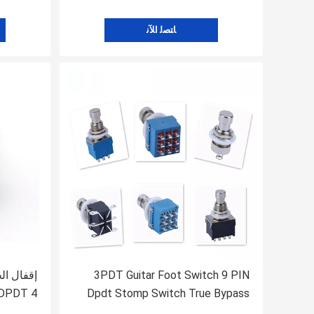
ﺎﺘﺼﻟ ﺍﻶﻧ
3PDT Guitar Foot Switch 9 PIN
إقفال الج
Dpdt Stomp Switch True Bypass
الغيتار