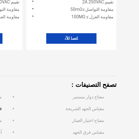
تقييم:2A 250VAC
تقييم:2A 250VAC
مقاومة التواصل:≤50mΩ
مقاومة التواص
مقاومة العزل:≥ 100MΩ
مقاومة العزل:≥
ﺎﺘﺼﻟ ﺍﻶﻧ
تصفح التصنيفات：
مفتاح دوار مستمر
م
مقياس الجهد الشريحة
قي
مفتاح اختيار الغيتار
م
مقياس فرق الجهد
أو