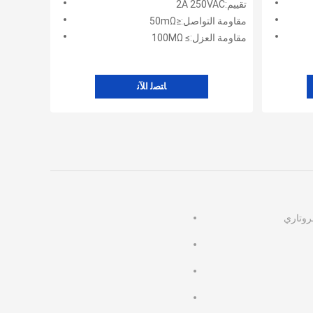
تقييم:2A 250VAC
مقاومة التواصل:≤50mΩ
مقاومة العزل:≥ 100MΩ
ﺎﺘﺼﻟ ﺍﻶﻧ
لروتاري