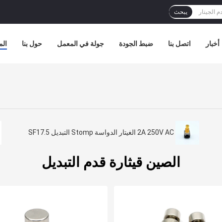
يبحث
أخبار
اتصل بنا
ضبط الجودة
جولة في المعمل
حول بنا
الم
2A 250V AC الغيتار الدواسة Stomp التبديل SF17.5
الصين قيثارة قدم التبديل