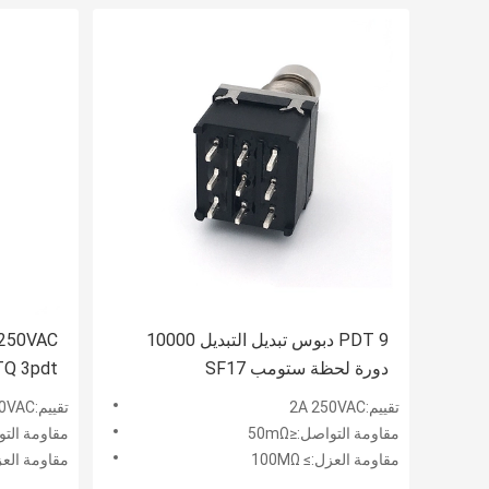
PDT 9 دبوس تبديل التبديل 10000
دورة لحظة ستومب SF17
TQ 3pdt الإغلاق tswitch
تقييم:2A 250VAC
تقييم:2A 250VAC
مقاومة التواصل:≤50mΩ
مقاومة التواص
مقاومة العزل:≥ 100MΩ
مقاومة العزل:≥