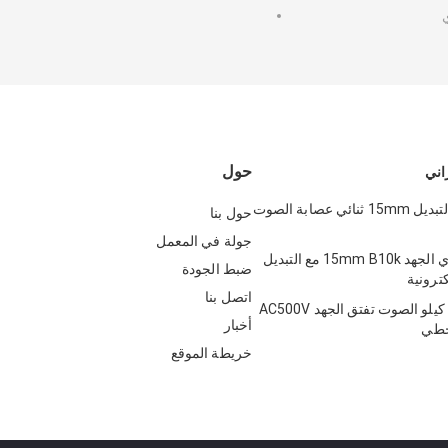
ي
حول
اني
5k الجهد مع التبديل 15mm ثنائي عصابة الصوت
حول بنا
جولة في المعمل
ODM الروتاري الجهد 15mm B10k مع التبديل
ضبط الجودة
كترونية
اتصل بنا
0.05 واط 10 كيلو الصوت تفتق الجهد AC500V
أخبار
خريطة الموقع