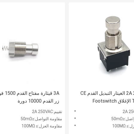
2A 250VAC الغيتار التبديل القدم CE
3A قيثارة
Foo
زر القدم 10000 دورة
تقييم:2A 250VAC
ل:≤50mΩ
مقاومة التواصل:≤50mΩ
 100MΩ
مقاومة العزل:≥ 100MΩ