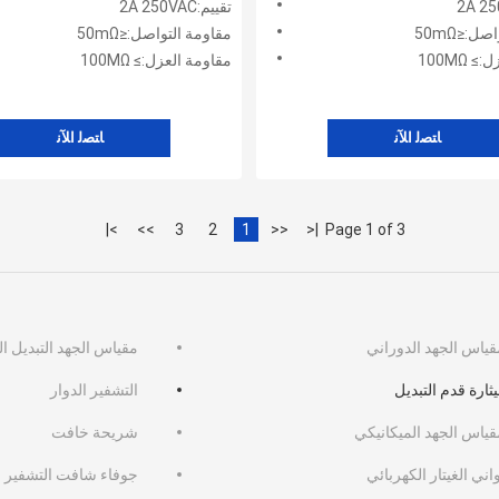
تقييم:2A 250VAC
ل:≤50mΩ
مقاومة التواصل:≤50mΩ
 100MΩ
مقاومة العزل:≥ 100MΩ
ﺎﺘﺼﻟ ﺍﻶﻧ
ﺎﺘﺼﻟ ﺍﻶﻧ
>|
>>
3
2
1
<<
|<
Page 1 of 3
قياس الجهد الدوراني
مقياس الجهد التبديل ا
ثارة قدم التبديل
التشفير الدوار
قياس الجهد الميكانيكي
شريحة خافت
اني الغيتار الكهربائي
جوفاء شافت التشفير