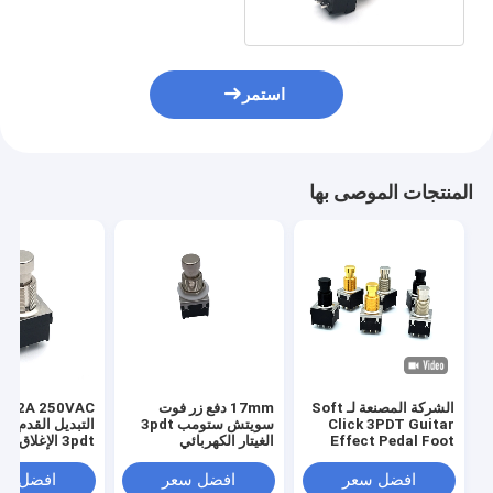
استمر
المنتجات الموصى بها
الشركة المصنعة لـ Soft
17mm دفع زر فوت
A 250VAC
Click 3PDT Guitar
سويتش ستومب 3pdt
التبديل
Effect Pedal Foot
الغيتار الكهربائي
3pdt الإغلاق
Switch 9 Pin Effect
المستخدمة
Footswitch
Foot Switch Push
افضل سعر
افضل سعر
افضل سع
Button Switch