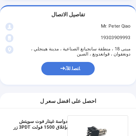
تفاصيل الاتصال
Mr. Peter Qiao
19303909993
مبنى 18 ، منطقة سانجيانغ الصناعية ، مدينة هينجلي ،
دونغقوان ، قوانغدونغ ، الصين
ﺎﺘﺼﻟ ﺍﻶﻧ
احصل على افضل سعر ل
دواسة غيتار فوت سويتش
بإغلاق 1500 فولت 3PDT زر
دفع