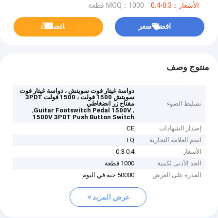
الأسعار：0.3-0.4
MOQ：1000 قطعة
افضل سعر
ﺎﺘﺼﻟ ﺍﻶﻧ
منتوج وصف
دواسة غيتار فوت سويتش ، دواسة غيتار فوت
سويتش 1500 فولت ، 1500 فولت 3PDT
تسليط الضوء
مفتاح زر انضغاطي
,
,
Guitar Footswitch Pedal 1500V
1500V 3PDT Push Button Switch
إصدار الشهادات
CE
اسم العلامة التجارية
TQ
الأسعار
0.3-0.4
الحد الأدنى لكمية
1000 قطعة
القدرة على العرض
50000 حبة في اليوم
عرض المزيد