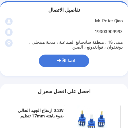
تفاصيل الاتصال
Mr. Peter Qiao
19303909993
مبنى 18 ، منطقة سانجيانغ الصناعية ، مدينة هينجلي ،
دونغقوان ، قوانغدونغ ، الصين
ﺎﺘﺼﻟ ﺍﻶﻧ
احصل على افضل سعر ل
0.2W ارتفاع الجهد الحالي
ضوء باهتة 17mm تنظيم
السرعة