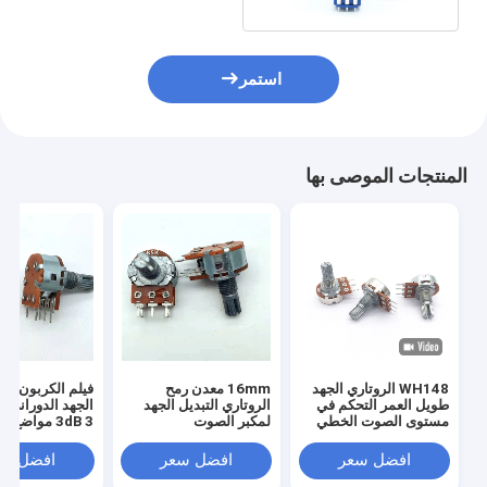
استمر
المنتجات الموصى بها
WH148 الروتاري الجهد
16mm معدن رمح
فيلم الكربون مق
طويل العمر التحكم في
الروتاري التبديل الجهد
الجهد الدوراني ا
مستوى الصوت الخطي
لمكبر الصوت
3dB 3 
B50K B10K مقياس
B500k مع التبديل
الجهد فيلم الكربون
افضل سعر
افضل سعر
افضل سع
مقياس الجهد للصوت