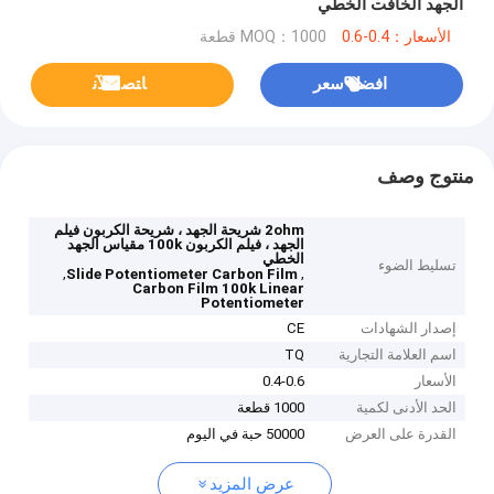
الجهد الخافت الخطي
الأسعار：0.4-0.6
MOQ：1000 قطعة
افضل سعر
ﺎﺘﺼﻟ ﺍﻶﻧ
منتوج وصف
2ohm شريحة الجهد ، شريحة الكربون فيلم
الجهد ، فيلم الكربون 100k مقياس الجهد
الخطي
تسليط الضوء
,
,
Slide Potentiometer Carbon Film
Carbon Film 100k Linear
Potentiometer
إصدار الشهادات
CE
اسم العلامة التجارية
TQ
الأسعار
0.4-0.6
الحد الأدنى لكمية
1000 قطعة
القدرة على العرض
50000 حبة في اليوم
عرض المزيد