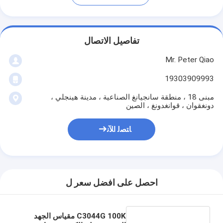
تفاصيل الاتصال
Mr. Peter Qiao
19303909993
مبنى 18 ، منطقة سانجيانغ الصناعية ، مدينة هينجلي ،
دونغقوان ، قوانغدونغ ، الصين
ﺎﺘﺼﻟ ﺍﻶﻧ
احصل على افضل سعر ل
C3044G 100K مقياس الجهد