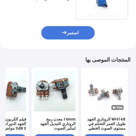
دفع سحب وعاء
استمر
المنتجات الموصى بها
WH148 الروتاري الجهد
16mm معدن رمح
فيلم الكربون مق
طويل العمر التحكم في
الروتاري التبديل الجهد
الجهد الدوراني ا
مستوى الصوت الخطي
لمكبر الصوت
3dB 3 
B50K B10K مقياس
B500k مع التبديل