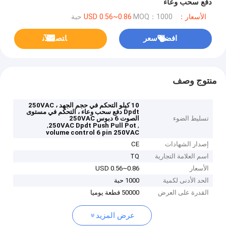
دفع سحب وعاء
الأسعار：USD 0.56~0.86
MOQ：1000 حبة
افضل سعر
ﺎﺘﺼﻟ ﺍﻶﻧ
منتوج وصف
10 كيلو التحكم في حجم الجهد ، 250VAC
Dpdt دفع سحب وعاء ، التحكم في مستوى
تسليط الضوء
الصوت 6 دبوس 250VAC
,
,
250VAC Dpdt Push Pull Pot
volume control 6 pin 250VAC
إصدار الشهادات
CE
اسم العلامة التجارية
TQ
الأسعار
USD 0.56~0.86
الحد الأدنى لكمية
1000 حبة
القدرة على العرض
50000 قطعة يوميا
عرض المزيد