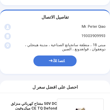
تفاصيل الاتصال
Mr. Peter Qiao
19303909993
مبنى 18 ، منطقة سانجيانغ الصناعية ، مدينة هينجلي ،
دونغقوان ، قوانغدونغ ، الصين
ﺎﺘﺼﻟ ﺍﻶﻧ
احصل على افضل سعر ل
50V DC مفتاح كهربائي منزلق
CE TQ Defond ميكروفون