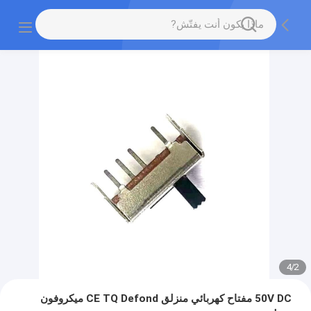
4
/
2
50V DC مفتاح كهربائي منزلق CE TQ Defond ميكروفون