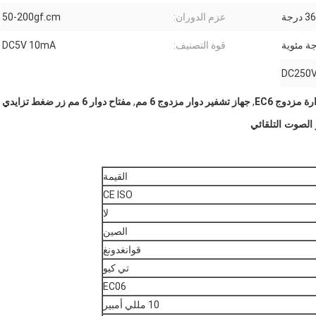
 درجة
عزم الدوران:
50-200gf.cm
قوة التصنيف:
DC5V 10mA
ة مزدوج EC6
,
جهاز تشفير دوار مزدوج 6 مم
,
مفتاح دوار 6 مم زر ضغط تزايدي
القيمة
CE ISO
لا
الصين
قوانغدونغ
تي كيو
EC06
10 مللي أمبير