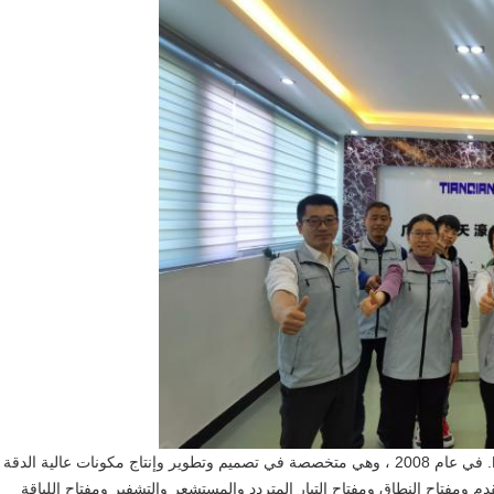
تأسست شركة Dongguan TianQian Electronics Co. ، Ltd. في عام 2008 ، وهي متخصصة في تصميم وتطوير وإنتاج مكونات عالية الدقة
 ومفتاح النطاق ومفتاح التيار المتردد والمستشعر والتشفير ومفتاح اللباقة