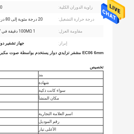
زاوية الدوران الكلية:
360
درجة حرارة التشغيل:
20 درجة مئوية إلى 80 درجة مئوية
مقاومة العزل:
100MΩ 1 دقيقة في DC250V
إبراز:
جهاز تشفير دوار
EC06 6mm مشفر تزايدي دوار يستخدم بواسطة صوت مكبر الصوت التلقائي
تخصيص
بند
شهادة
سواء كانت ذكية
مكان المنشأ
اسم العلامة التجارية
رقم الموديل
الأعلى.تيار