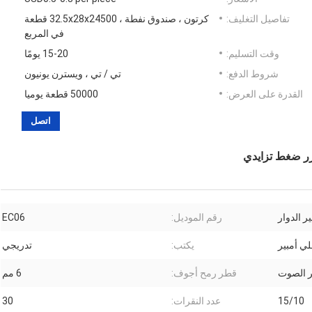
تفاصيل التغليف:
كرتون ، صندوق نفطة ، 32.5x28x24500 قطعة
في المربع
وقت التسليم:
15-20 يومًا
شروط الدفع:
تي / تي ، ويسترن يونيون
القدرة على العرض:
50000 قطعة يوميا
اتصل
ر الدوار
رقم الموديل:
EC06
يكتب:
تدريجي
ر الصوت
قطر رمح أجوف:
6 مم
15/10
عدد النقرات:
30