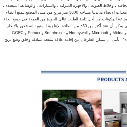
تة ، وخلاط الصوت ، والأجهزة المنزلية ، والسيارات ، والوسائط المتعددة ،
والمعدات الصوتية ، والأدوات ، والألعاب ، ونموذج الطيران ، ومعدات الاتصالات.لدينا مساحة 3000 متر مربع من مبنى المصنع.يتمتع أعضاء
كثر من 20 عامًا من الخبرة في صناعة المكونات.من أجل تلبية الطلب عالي الجودة من العملاء في جميع أنحاء
العالم ، فإننا نستخدم على نطاق واسع خطوط الإنتاج الآلية التي يمكن أن تنتج أكثر من 80٪ من الطاقة الإنتاجية السنوية.إنه فخور بالإنجاز
المتمثل في أننا كنا المورد الرئيسي لشركة JVC و Brother و و Midea و Microsoft و Honeywell و Sennheiser و Primax و GGEC ...
ة" ، نأمل أن يتمكن الطرفان من إقامة علاقة منفعة متبادلة وخلق وضع يربح