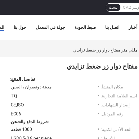
يبحث
أخبار
اتصل بنا
ضبط الجودة
جولة في المعمل
حول بنا
الم
تفاصيل المنتج:
مكان المنشأ:
مدينة دونغقوان ، الصين
اسم العلامة التجارية:
TQ
إصدار الشهادات:
CE,ISO
رقم الموديل:
EC06
شروط الدفع والشحن:
الحد الأدنى لكمية:
1000 قطعة
الأسعار:
USD0.5-0.8 per piece