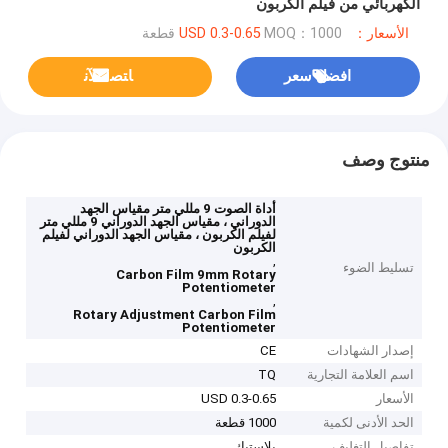
الكهربائي من فيلم الكربون
الأسعار：USD 0.3-0.65
MOQ：1000 قطعة
افضل سعر
ﺎﺘﺼﻟ ﺍﻶﻧ
منتوج وصف
أداة الصوت 9 مللي متر مقياس الجهد
الدوراني ، مقياس الجهد الدوراني 9 مللي متر
لفيلم الكربون ، مقياس الجهد الدوراني لفيلم
الكربون
,
تسليط الضوء
Carbon Film 9mm Rotary
Potentiometer
,
Rotary Adjustment Carbon Film
Potentiometer
إصدار الشهادات
CE
اسم العلامة التجارية
TQ
الأسعار
USD 0.3-0.65
الحد الأدنى لكمية
1000 قطعة
تفاصيل التغليف
بلاستيك