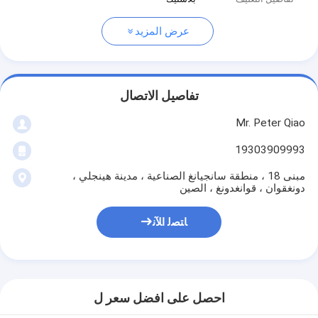
عرض المزيد
تفاصيل الاتصال
Mr. Peter Qiao
19303909993
مبنى 18 ، منطقة سانجيانغ الصناعية ، مدينة هينجلي ،
دونغقوان ، قوانغدونغ ، الصين
ﺎﺘﺼﻟ ﺍﻶﻧ
احصل على افضل سعر ل