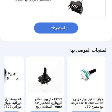
استمر
المنتجات الموصى بها
جهاز تشفير دوار مزدوج
EC12 حار بيع الصانع
24 نبضة تزايد
16 مم EC16 360 درجة
الروتاري التشفير 5V
دورانية بجهاز تش
مع مفتاح LED
10mA المعادن رمح
دوراني E0402
التشفير الروتاري