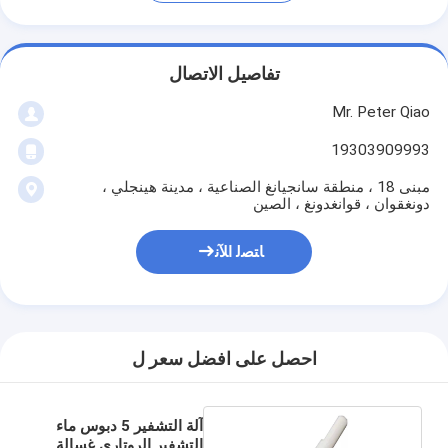
تفاصيل الاتصال
Mr. Peter Qiao
19303909993
مبنى 18 ، منطقة سانجيانغ الصناعية ، مدينة هينجلي ،
دونغقوان ، قوانغدونغ ، الصين
ﺎﺘﺼﻟ ﺍﻶﻧ
احصل على افضل سعر ل
آلة التشفير 5 دبوس ماء
التشفير الروتاري غسالة