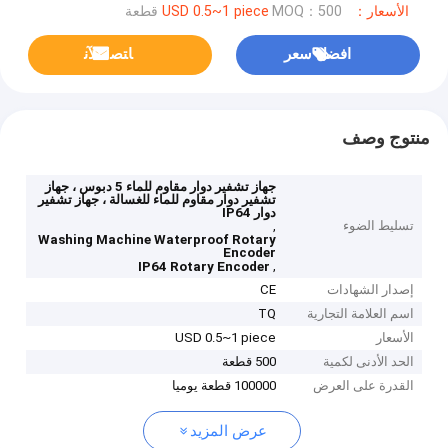
الأسعار：USD 0.5~1 piece
MOQ：500 قطعة
افضل سعر
ﺎﺘﺼﻟ ﺍﻶﻧ
منتوج وصف
جهاز تشفير دوار مقاوم للماء 5 دبوس ، جهاز
تشفير دوار مقاوم للماء للغسالة ، جهاز تشفير
دوار IP64
تسليط الضوء
,
Washing Machine Waterproof Rotary
Encoder
,
IP64 Rotary Encoder
إصدار الشهادات
CE
اسم العلامة التجارية
TQ
الأسعار
USD 0.5~1 piece
الحد الأدنى لكمية
500 قطعة
القدرة على العرض
100000 قطعة يوميا
عرض المزيد