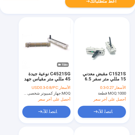
أعط متطلباتك
C1521S مقبض معدني
C4521SG نوعية جيدة
15 مللي متر سفر 6.5
45 مللي متر مقياس جهد
مللي متر يستخدم لوحدة
منزلق خطي للسفر مع
الأسعار:
0.27-0.3
الأسعار:
USD0.3-0.8/PC
التحكم في الصوت
نقرة التبديل مقياس جهد
1000 قطعة
MOQ:
MOQ:
جهاز كمبيوتر شخصى 1000
وميكروفون
الصوت B10K
أحصل على آخر سعر
أحصل على آخر سعر
ﺎﺘﺼﻟ ﺍﻶﻧ
ﺎﺘﺼﻟ ﺍﻶﻧ