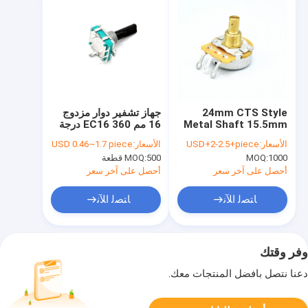
24mm CTS Style
جهاز تشفير دوار مزدوج
Metal Shaft 15.5mm
16 مم EC16 360 درجة
B500k مقياس جهد غيتار
مع مفتاح LED
الأسعار:
USD+2-2.5+piece
الأسعار:
USD 0.46~1.7 piece
دوار
1000
MOQ:
500 قطعة
MOQ:
أحصل على آخر سعر
أحصل على آخر سعر
ﺎﺘﺼﻟ ﺍﻶﻧ
ﺎﺘﺼﻟ ﺍﻶﻧ
وفر وقتك
دعنا نتصل بأفضل المنتجات معك.