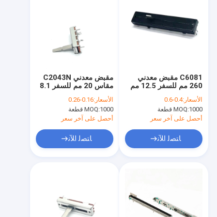
C6081 مقبض معدني
مقبض معدني C2043N
260 مم للسفر 12.5 مم
مقاس 20 مم للسفر 8.1
على نطاق واسع يستخدم
مم واسع الاستخدام
الأسعار:
0.4-0.6
الأسعار:
0.16-0.26
لوحدة التحكم في الصوت
لوحدة التحكم في الصوت
1000 قطعة
MOQ:
1000 قطعة
MOQ:
وميكروفون
وميكروفون
أحصل على آخر سعر
أحصل على آخر سعر
ﺎﺘﺼﻟ ﺍﻶﻧ
ﺎﺘﺼﻟ ﺍﻶﻧ
منزل
المنتجات
حول بنا