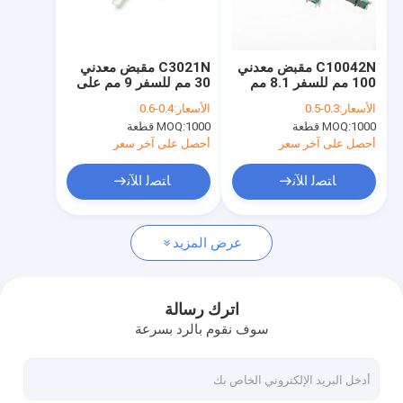
جولة في المعمل
ضبط الجودة
C10042N مقبض معدني
C3021N مقبض معدني
100 مم للسفر 8.1 مم
30 مم للسفر 9 مم على
اتصل بنا
على نطاق واسع يستخدم
نطاق واسع يستخدم
الأسعار:
0.3-0.5
الأسعار:
0.4-0.6
لوحدة التحكم في الصوت
لوحدة التحكم في الصوت
1000 قطعة
MOQ:
1000 قطعة
MOQ:
وميكروفون
وميكروفون
أخبار
أحصل على آخر سعر
أحصل على آخر سعر
جميع القضايا
ﺎﺘﺼﻟ ﺍﻶﻧ
ﺎﺘﺼﻟ ﺍﻶﻧ
عرض المزيد
مقياس الجهد التبديل الروتاري
مقياس الجهد الدوراني
اترك رسالة
سوف نقوم بالرد بسرعة
مفتاح دوار مستمر
التشفير الدوار