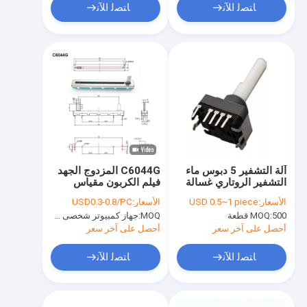
ﺎﺘﺼﻟ ﺍﻶﻧ
ﺎﺘﺼﻟ ﺍﻶﻧ
آلة التشفير 5 دبوس ماء
C6044G المزدوج الجهد
التشفير الروتاري غسالة
فيلم الكربون مقياس
الجهد الشريحة 60 مللي
الأسعار:
USD 0.5~1 piece
الأسعار:
USD0.3-0.8/PC
متر السفر 5K 10K
500 قطعة
MOQ:
MOQ:
جهاز كمبيوتر شخصى 1000
مقياس جهد ستيريو خطي
أحصل على آخر سعر
أحصل على آخر سعر
ﺎﺘﺼﻟ ﺍﻶﻧ
ﺎﺘﺼﻟ ﺍﻶﻧ