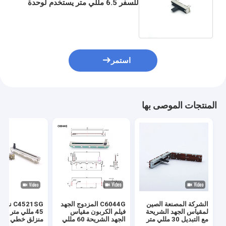
للسفر 6.5 مللي متر يستخدم لوحدة
التحكم في الصوت وميكروفون
استمر
المنتجات الموصى بها
الشركة المصنعة الصين
C6044G المزدوج الجهد
C4521SG 
لمقياس الجهد الشريحة
فيلم الكربون مقياس
45 مللي متر م
مع التبديل 30 مللي متر
الجهد الشريحة 60 مللي
منزلق خطي للس