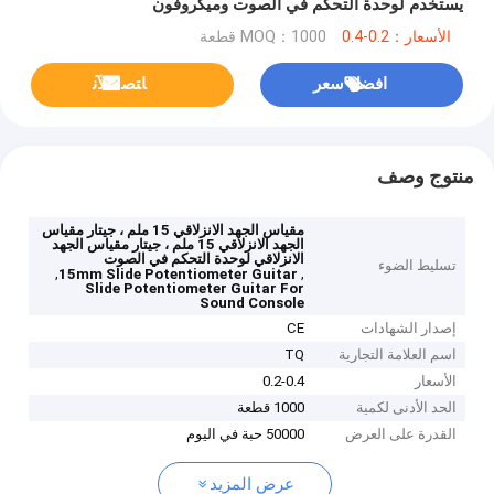
يستخدم لوحدة التحكم في الصوت وميكروفون
الأسعار：0.2-0.4
MOQ：1000 قطعة
افضل سعر
ﺎﺘﺼﻟ ﺍﻶﻧ
منتوج وصف
مقياس الجهد الانزلاقي 15 ملم ، جيتار مقياس
الجهد الانزلاقي 15 ملم ، جيتار مقياس الجهد
الانزلاقي لوحدة التحكم في الصوت
تسليط الضوء
,
,
15mm Slide Potentiometer Guitar
Slide Potentiometer Guitar For
Sound Console
إصدار الشهادات
CE
اسم العلامة التجارية
TQ
الأسعار
0.2-0.4
الحد الأدنى لكمية
1000 قطعة
القدرة على العرض
50000 حبة في اليوم
عرض المزيد