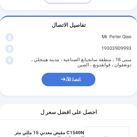
تفاصيل الاتصال
Mr. Peter Qiao
19303909993
مبنى 18 ، منطقة سانجيانغ الصناعية ، مدينة هينجلي ،
دونغقوان ، قوانغدونغ ، الصين
ﺎﺘﺼﻟ ﺍﻶﻧ
احصل على افضل سعر ل
C1540N مقبض معدني 15 مللي متر