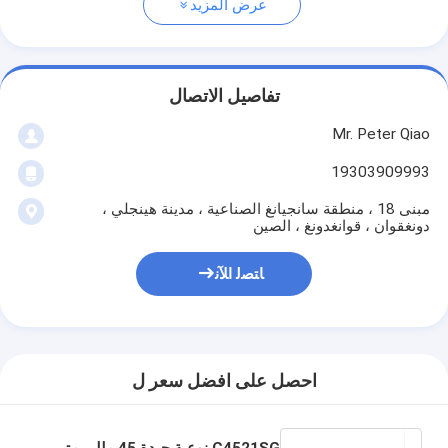
عرض المزيد
تفاصيل الاتصال
Mr. Peter Qiao
19303909993
مبنى 18 ، منطقة سانجيانغ الصناعية ، مدينة هينجلي ،
دونغقوان ، قوانغدونغ ، الصين
ﺎﺘﺼﻟ ﺍﻶﻧ
احصل على افضل سعر ل
C4521SG نوعية جيدة 45 مللي متر