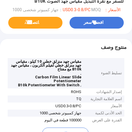
للسفر مع نقرة التبديل مقياس جهد الصوت B10K
الأسعار：USD0.3-0.8/PC
MOQ：جهاز كمبيوتر شخصى 1000
افضل سعر
ﺎﺘﺼﻟ ﺍﻶﻧ
منتوج وصف
مقياس جهد منزلق خطي 10 كيلو ، مقياس
جهد منزلق خطي لفيلم الكربون ، مقياس جهد
B10k مع مفتاح
تسليط الضوء
,
Carbon Film Linear Slide
Potentiometer
,
B10k Potentiometer With Switch
إصدار الشهادات
ROHS
اسم العلامة التجارية
TQ
الأسعار
USD0.3-0.8/PC
الحد الأدنى لكمية
جهاز كمبيوتر شخصى 1000
القدرة على العرض
100000 قطعة في اليوم