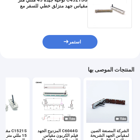
مقياس جهد منزلق خطي للسفر مع
نقرة التبديل مقياس جهد الصوت
B10K
استمر
المنتجات الموصى بها
الشركة المصنعة الصين
C6044G المزدوج الجهد
C1521S مق
لمقياس الجهد الشريحة
فيلم الكربون مقياس