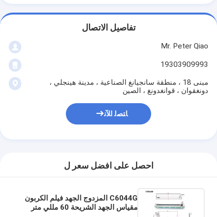
تفاصيل الاتصال
Mr. Peter Qiao
19303909993
مبنى 18 ، منطقة سانجيانغ الصناعية ، مدينة هينجلي ،
دونغقوان ، قوانغدونغ ، الصين
ﺎﺘﺼﻟ ﺍﻶﻧ
احصل على افضل سعر ل
C6044G المزدوج الجهد فيلم الكربون
مقياس الجهد الشريحة 60 مللي متر
السفر 5K 10K مقياس جهد ستيريو