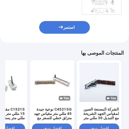
خطي
استمر
المنتجات الموصى بها
الشركة المصنعة الصين
C4521SG نوعية جيدة
C1521S مق
لمقياس الجهد الشريحة
45 مللي متر مقياس جهد
مع التبديل 30 مللي متر
منزلق خطي للسفر مع
مللي متر يستخد
السفر الخطي 5 كيلو 10
نقرة التبديل مقياس جهد
التحكم في الصو
كيلو أوم مقياس الجهد
الصوت B10K
وميكروفون
افضل سعر
افضل سعر
افضل سع