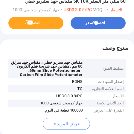
60 مللي متر السفر 5K 10K مقياس جهد ستيريو خطي
الأسعار：USD0.3-0.8/PC
MOQ：جهاز كمبيوتر شخصى 1000
افضل سعر
ﺎﺘﺼﻟ ﺍﻶﻧ
منتوج وصف
مقياس جهد ستريو خطي ، مقياس جهد منزلق
60 مم ، مقياس جهد شريحة فيلم الكربون
تسليط الضوء
,
,
60mm Slide Potentiometer
Carbon Film Slide Potentiometer
إصدار الشهادات
ROHS
اسم العلامة التجارية
TQ
الأسعار
USD0.3-0.8/PC
الحد الأدنى لكمية
جهاز كمبيوتر شخصى 1000
القدرة على العرض
100000 قطعة في اليوم
عرض المزيد